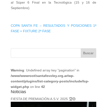
al Súper 6 Final en la Tecnológica (15 y 16 de
Septiembre).
COPA SANTA FE – RESULTADOS Y POSICIONES 1ª
FASE + FIXTURE 2ª FASE
Warning
: Undefined array key "pagination" in
/www/wwwroot/santafevoley.org.ar/wp-
content/plugins/list-category-posts/include/lcp-
widget.php
on line
42
Noticias
FIESTA DE PREMIACIÓN A.S.V. 2025 🏆🏐