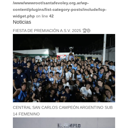
/www/wwwroot/santafevoley.org.ar/wp-
content/plugins/list-category-posts/include/lcp-
widget.php
on line
42
Noticias
FIESTA DE PREMIACIÓN A.S.V. 2025 🏆🏐
CENTRAL SAN CARLOS CAMPEÓN ARGENTINO SUB
14 FEMENINO